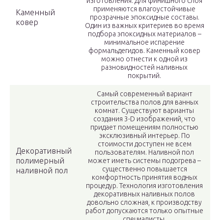
изготовления. Для финишного слоя
применяются влагоустойчивые
Каменный
прозрачные эпоксидные составы.
ковер
Один из важных критериев во время
подбора эпоксидных материалов –
минимальное испарение
формальдегидов. Каменный ковер
можно отнести к одной из
разновидностей наливных
покрытий.
Самый современный вариант
строительства полов для ванных
комнат. Существуют варианты
создания 3-D изображений, что
придает помещениям полностью
эксклюзивный интерьер. По
стоимости доступен не всем
Декоративный
пользователям. Наливной пол
полимерный
может иметь системы подогрева –
существенно повышается
наливной пол
комфортность принятия водных
процедур. Технология изготовления
декоративных наливных полов
довольно сложная, к производству
работ допускаются только опытные
специалисты.