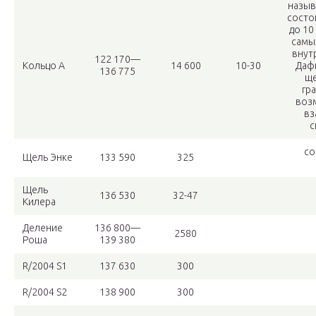
назыв
состо
до 10
самы
внут
122 170—
Кольцо A
14 600
10-30
Дафн
136 775
ще
гр
воз
вз
с
со
Щель Энке
133 590
325
Щель
136 530
32-47
Килера
Деление
136 800—
2580
Роша
139 380
R/2004 S1
137 630
300
R/2004 S2
138 900
300