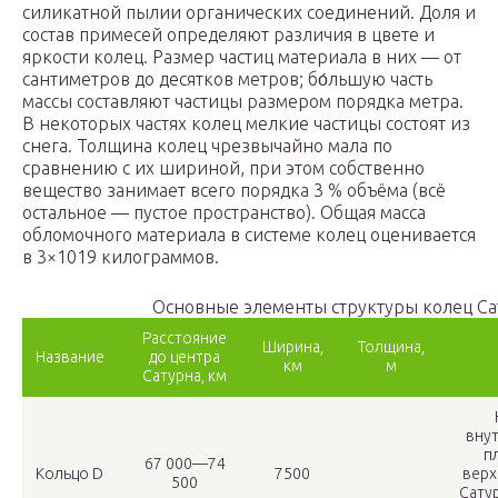
силикатной пылии органических соединений. Доля и
состав примесей определяют различия в цвете и
яркости колец. Размер частиц материала в них — от
сантиметров до десятков метров; бо́льшую часть
массы составляют частицы размером порядка метра.
В некоторых частях колец мелкие частицы состоят из
снега. Толщина колец чрезвычайно мала по
сравнению с их шириной, при этом собственно
вещество занимает всего порядка 3 % объёма (всё
остальное — пустое пространство). Общая масса
обломочного материала в системе колец оценивается
в 3×1019 килограммов.
Основные элементы структуры колец Са
Расстояние
Ширина,
Толщина,
Название
до центра
км
м
Сатурна, км
внут
п
67 000—74
Кольцо D
7500
верх
500
Сату