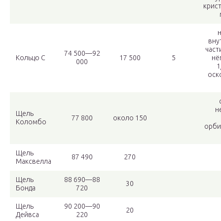
крист
вну
част
74 500—92
Кольцо C
17 500
5
нё
000
1
оск
н
Щель
77 800
около 150
Коломбо
орби
Щель
87 490
270
Максвелла
Щель
88 690—88
30
Бонда
720
Щель
90 200—90
20
Дейвса
220