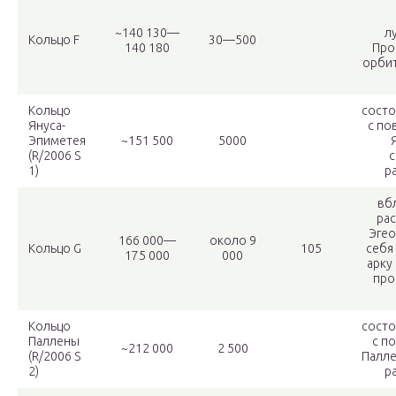
~140 130—
л
Кольцо F
30—500
140 180
Про
орбит
Кольцо
состо
Януса-
с по
Эпиметея
~151 500
5000
(R/2006 S
с
1)
р
вб
рас
Эгео
166 000—
около 9
Кольцо G
105
себя
175 000
000
арку
про
Кольцо
состо
Паллены
с п
~212 000
2 500
(R/2006 S
Палле
2)
р