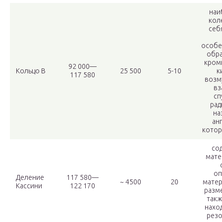
наи
кол
себя
особе
обра
кром
92 000—
Кольцо B
25 500
5-10
к
117 580
возм
вз
сп
рад
на
анг
котор
со
мате
оп
Деление
117 580—
~ 4500
20
матер
Кассини
122 170
разме
такж
нахо
резо