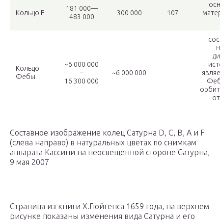
ос
181 000—
Кольцо E
300 000
107
мате
483 000
сос
н
ди
~6 000 000
ист
Кольцо
–
~6 000 000
являе
Фебы
16 300 000
Феб
орбит
от
Составное изображение колец Сатурна D, C, B, A и F
(слева направо) в натуральных цветах по снимкам
аппарата Кассини на неосвещённой стороне Сатурна,
9 мая 2007
Страница из книги Х.Гюйгенса 1659 года, на верхнем
рисунке показаны изменения вида Сатурна и его