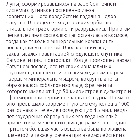
Луны) сформировавшихся на заре Солнечной
системы спутников постепенно из-за
гравитационного воздействия падали в недра
Сатурна. В процессе схода со своих орбит по
спиральной траектории они разрушались. При этом
лёгкая ледяная составляющая оставалась в космосе,
тогда как тяжёлые минеральные компоненты
поглощались планетой. Впоследствии лёд
захватывался гравитацией следующего спутника
Сатурна, и цикл повторялся. Когда произошел захват
Сатурном последнего из своих изначальных
спутников, ставшего гигантским ледяным шаром с
твердым минеральным ядром, вокруг планеты
образовалось «облако» изо льда, фрагменты
которого имели от 1 до 50 километров в диаметре и
сформировали первичное кольцо Сатурна. По массе
оно превышало современную систему колец в 1000
раз, однако в течение последующих 4,5 миллиарда
лет соударения образующих его ледяных глыб
привели к измельчению льда до размеров градин.
При этом большая часть вещества была поглощена
планетой, а также утрачена при взаимодействии с