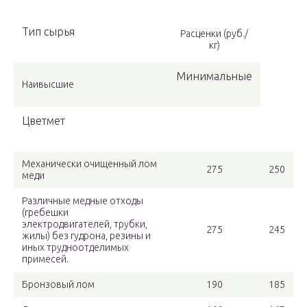
Тип сырья
Расценки (руб./
кг)
Минимальные
Наивысшие
Цветмет
Механически очищенный лом
275
250
меди
Различные медные отходы
(гребешки
электродвигателей, трубки,
275
245
жилы) без гудрона, резины и
иных трудноотделимых
примесей.
Бронзовый лом
190
185