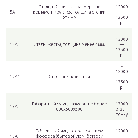
~
Сталь, габаритные размеры не
12000
5А
регламентируются, толщина стенки
—
от 4мм
13500
р.
~
12000
12А
Сталь (жесть), толщина менее 4мм.
—
13500
р.
~
12000
12АС
Сталь оцинкованная
—
13500
р.
~
Габаритный чугун, размеры не более
13000
17А
800х500х500
р. за 1
тонну
~
Габаритный чугун с содержанием
12000
19А
фосфора (бытовой лом: батареи
—