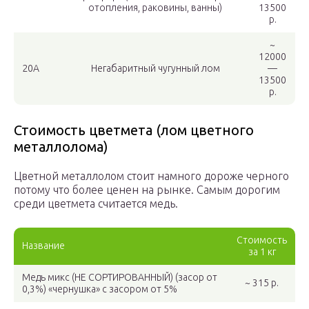
отопления, раковины, ванны)
13500
р.
~
12000
20А
Негабаритный чугунный лом
—
13500
р.
Стоимость цветмета (лом цветного
металлолома)
Цветной металлолом стоит намного дороже черного
потому что более ценен на рынке. Самым дорогим
среди цветмета считается медь.
Стоимость
Название
за 1 кг
Медь микс (НЕ СОРТИРОВАННЫЙ) (засор от
~ 315 р.
0,3%) «чернушка» с засором от 5%