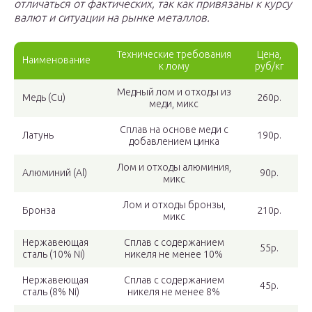
отличаться от фактических, так как привязаны к курсу
валют и ситуации на рынке металлов.
Технические требования
Цена,
Наименование
к лому
руб/кг
Медный лом и отходы из
Медь (Cu)
260р.
меди, микс
Сплав на основе меди с
Латунь
190р.
добавлением цинка
Лом и отходы алюминия,
Алюминий (Al)
90р.
микс
Лом и отходы бронзы,
Бронза
210р.
микс
Нержавеющая
Сплав с содержанием
55р.
сталь (10% Ni)
никеля не менее 10%
Нержавеющая
Сплав с содержанием
45р.
сталь (8% Ni)
никеля не менее 8%