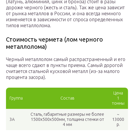
(латунь, алюминий, цинк и бронза) стоит в разы
дороже черного (жесть и сталь). Так же цена зависит
от рынка металлов в России, и она всегда немного
изменяется в зависимости от спроса определенных
типов металлолома.
Стоимость чермета (лом черного
металлолома)
Черный металлолом самый распрастраненный и его
чаще всего сдают в пункты приема. Самый дорогой
считается стальной кусковой металл (из-за малого
процента засора).
Цена
Группа
Состав
1
тонны
Сталь, габаритные размеры не более
~
3А
1500х500х500мм, толщина стенки от
13000
4 мм
р.