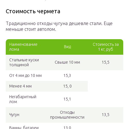
Стоимость чермета
Традиционно отходы чугуна дешевле стали. Еще
меньше стоит автолом.
Наименование
Стоимость за
Вид
лома
1 кг, руб
Стальные куски
Свыше 10 мм
15,5
толщиной
От 4 мм до 10 мм
15,3
Менее 4 мм
15, 0
Негабаритный
15,1
лом
Отходы
Чугун
13,5
промышленности
Ванны, батареи
13,0