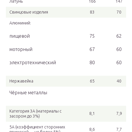
Латунь
166
147
Свинцовые изделия
83
70
Алюминий:
пищевой
75
62
моторный
67
60
электротехнический
80
60
Нержавейка
65
40
Чёрные металлы
Категория 3А (материалы с
8,1
7,9
засором до 3%)
5А (коэффициент сторонних
8,6
7,7