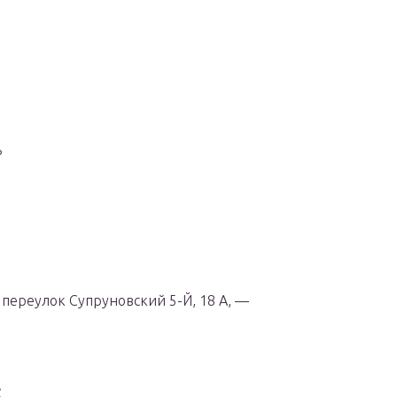
ь
 переулок Супруновский 5-Й, 18 А, —
С