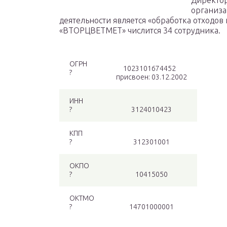
Директор
организа
деятельности является «обработка отходов 
«ВТОРЦВЕТМЕТ» числится 34 сотрудника.
ОГРН
1023101674452
?
присвоен: 03.12.2002
ИНН
?
3124010423
КПП
?
312301001
ОКПО
?
10415050
ОКТМО
?
14701000001